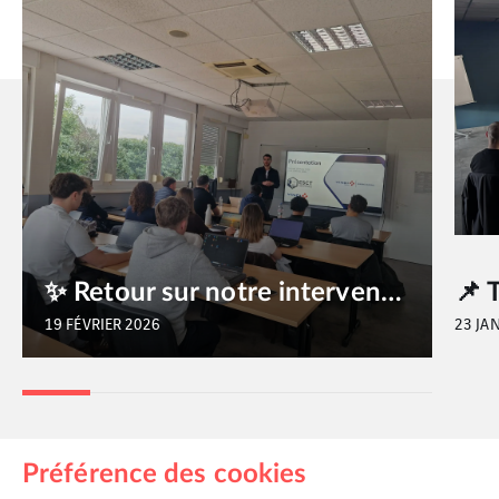
rasbourg ✨
📌 Temps fort chez CEGELEC Reims
23 JANVIER 2026
Préférence des cookies